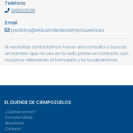
Teléfono
918933538
Email
pedidos@elduendedeciempozuelos.es
Si necesitas contactarnos, hacer una consulta o buscas
un número que no ves en la web, pónte en contacto con
nosotros rellenando el formulario y te localizaremos.
EL DUENDE DE CIEMPOZUELOS
¿Quiénes somos?
Comprar lotería
Resultados
Contacto